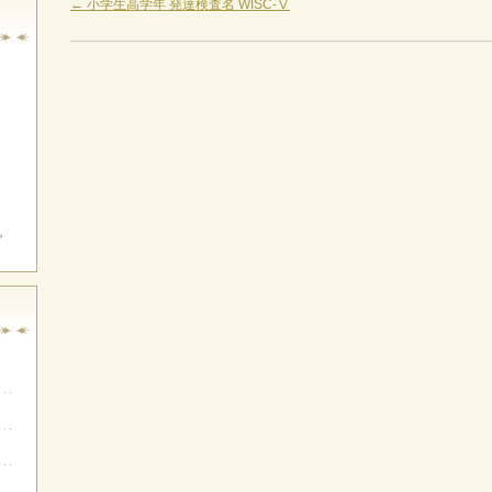
←
小学生高学年 発達検査名 WISC-Ⅴ
。