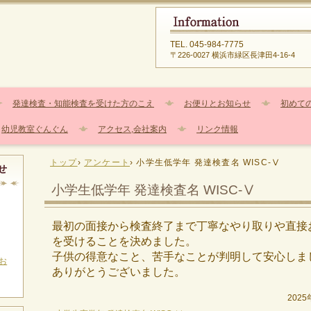
TEL.
045-984-7775
〒226-0027 横浜市緑区長津田4-16-4
発達検査・知能検査を受けた方のこえ
お便りとお知らせ
初めて
幼児教室ぐんぐん
アクセス,会社案内
リンク情報
トップ
›
アンケート
›
小学生低学年 発達検査名 WISC-Ⅴ
せ
小学生低学年 発達検査名 WISC-Ⅴ
最初の面接から検査終了まで丁寧なやり取りや直接
を受けることを決めました。
子供の得意なこと、苦手なことが判明して安心しま
お
ありがとうございました。
202