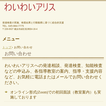
発達検査の実施、検査結果と行動観察に基づく総合的支援
TEL.
045-984-7775
〒226-0027 横浜市緑区長津田4-16-4
メニュー
コ
トップ
›
お問い合わせ
ン
テ
お問い合わせ
ン
ツ
へ
わいわいアリスへの発達相談、発達検査、知能検査
ス
などの申込み、各指導教室の案内、指導・支援内容
キ
ッ
など、お気軽に電話またはメールでお問い合わせく
プ
ださい。
オンライン形式(Zoom)での初回面談（教室案内）も実
施しております