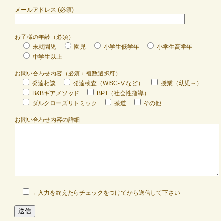
メールアドレス (必須)
お子様の年齢（必須）
未就園児
園児
小学生低学年
小学生高学年
中学生以上
お問い合わせ内容（必須：複数選択可）
発達相談
発達検査（WISC-Ⅴなど）
授業（幼児～）
B&Bギアメソッド
BPT（社会性指導）
ダルクローズリトミック
茶道
その他
お問い合わせ内容の詳細
←入力を終えたらチェックをつけてから送信して下さい