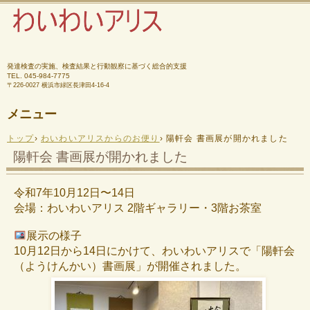
発達検査の実施、検査結果と行動観察に基づく総合的支援
TEL.
045-984-7775
〒226-0027 横浜市緑区長津田4-16-4
メニュー
コ
トップ
›
わいわいアリスからのお便り
›
陽軒会 書画展が開かれました
ン
テ
陽軒会 書画展が開かれました
ン
ツ
へ
令和7年10月12日〜14日
ス
会場：わいわいアリス 2階ギャラリー・3階お茶室
キ
ッ
プ
展示の様子
10月12日から14日にかけて、わいわ
いアリスで「陽軒会
（ようけんかい）書画展」が開催されました。