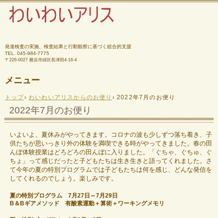
発達検査の実施、検査結果と行動観察に基づく総合的支援
TEL.
045-984-7775
〒226-0027 横浜市緑区長津田4-16-4
メニュー
コ
トップ
›
わいわいアリスからのお便り
›
2022年7月のお便り
ン
テ
2022年7月のお便り
ン
ツ
へ
いよいよ、夏休みがやってきます。コロナの波も少しずつ落ち着き、子
ス
供たちが思いっきり外の体験を満喫できる時がやってきました。春の田
キ
んぼ体験授業はどろどろの田んぼに入りました。「ぐちゃ、ぐちゅ、ぐ
ッ
ちょ」って感じだったと子どもたちは生き生きと語ってくれました。さ
プ
て今年の夏の特別プログラムでは子どもたちは何を感じ、どんな発信を
してくれるのでしょう。楽しみです。
夏の特別プログラム 7月27日～7月29日
B＆Bギアメソッド 有酸素運動＋算術＋ワーキングメモリ