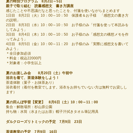
夏の特別プログラム 8月2日～5日
親子で取り組む 読書感想文 書き方講座
感じたことや不思議だなと思ったことを、付箋を使いながらまとめます
1日目 8月2日（火）10：00～10：50 保護者＆お子様 「感想文の書き方
の説明」
2日目 8月3日（水）10：00～10：50 お子様のみ「付箋を使って本読みを
してみよう」
3日目 8月4日（木）10：00～10：50 お子様のみ「感想文の構想メモを作
ってみよう」
4日目 8月5日（金）10：00～11：20 お子様のみ「実際に感想文を書いて
みよう」
＊全日参加必須
＊料金：税込22000円
＊対象者：小学生以上
夏のお楽しみ会 8月20日（土）午前中
浴衣を着て、茶道体験をしよう！
茶道体験（菓子・お抹茶あり）
浴衣着付（着付を教室でします。浴衣をお持ちでいない方は無料でお貸しし
ます）
夏の田んぼ学習【変更】 8月6日（土）10：00～11：00
集合・解散場所：杉山原公園
持ち物：水筒（水またはお茶）帽子汗拭きタオル筆記用具
ダルクローズリトミックの予定
7月9日 23日
茶道教室の予定 7月9日 16日