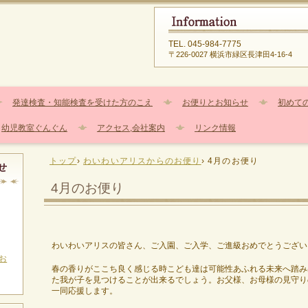
TEL.
045-984-7775
〒226-0027 横浜市緑区長津田4-16-4
発達検査・知能検査を受けた方のこえ
お便りとお知らせ
初めて
幼児教室ぐんぐん
アクセス,会社案内
リンク情報
トップ
›
わいわいアリスからのお便り
›
4月のお便り
せ
4月のお便り
わいわいアリスの皆さん、ご入園、ご入学、ご進級おめでとうござい
お
春の香りがここち良く感じる時こども達は可能性あふれる未来へ踏み
た我が子を見つけることが出来るでしょう。お父様、お母様の見守り
一同応援します。