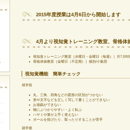
2015年度授業は4月6日から開始します
4月より視知覚トレーニング教室、骨格体
視知覚トレーニング教室［水曜日・金曜日（毎週）］月7,00
。
骨核体操教室［金曜日（不定期）］個別/小集団
視知覚機能 簡単チェック
就学前
丸、三角、四角などの図形の区別がつかない
形や文字などを正しく写して書くことができない
お遊戯ができない
物にぶつかりやすい・よく転ぶ
ハサミや箸が上手く使えない
ボールを投げたり、取ったりすることが苦手
就学後