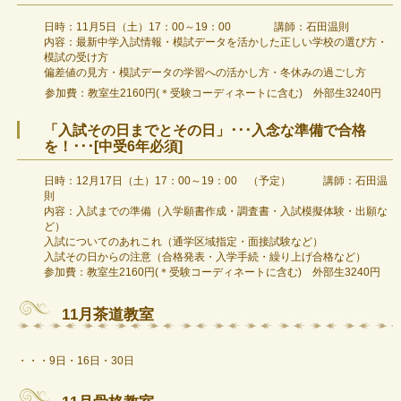
日時：11月5日（土）17：00～19：00 講師：石田温則
内容：最新中学入試情報・模試データを活かした正しい学校の選び方・
模試の受け方
偏差値の見方・模試データの学習への活かし方・冬休みの過ごし方
参加費：教室生2160円(＊受験コーディネートに含む) 外部生3240円
「入試その日までとその日」･･･入念な準備で合格
を！･･･[中受6年必須]
日時：12月17日（土）17：00～19：00 （予定） 講師：石田温
則
内容：入試までの準備（入学願書作成・調査書・入試模擬体験・出願な
ど）
入試についてのあれこれ（通学区域指定・面接試験など）
入試その日からの注意（合格発表・入学手続・繰り上げ合格など）
参加費：教室生2160円(＊受験コーディネートに含む) 外部生3240円
11月茶道教室
・・・9日・16日・30日