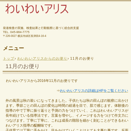
発達検査の実施、検査結果と行動観察に基づく総合的支援
TEL.
045-984-7775
〒226-0027 横浜市緑区長津田4-16-4
メニュー
コ
トップ
›
わいわいアリスからのお便り
›
11月のお便り
ン
テ
11月のお便り
ン
ツ
へ
わいわいアリスから2016年11月のお便りです
ス
キ
⇒
わいわいアリスの詳細はHPをご覧ください
ッ
プ
外の風景は秋の装いになってきました。子供たちは秋の田んぼの観察に出かけ
ます。季節ごとの田んぼの変化は時間の経過を目で、肌で感じます。体験後の
指導の中で丁寧に振り返りと予測の力をつけていく、これはわいわいアリスが
長年続けている指導法です。言葉を増やし、イメージする力をつけて作文力に
つなげます。丁寧に丁寧に、これは成長の階段を細かく刻むことができるわい
わいアリス指導の醍醐味です。
子供育ては丁寧に手をかけ、目をかけていくことはとても大事な事です。反面