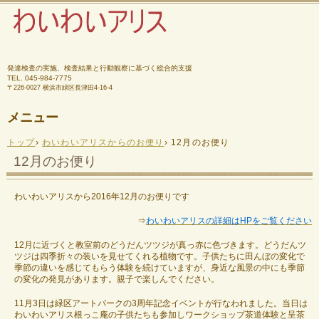
発達検査の実施、検査結果と行動観察に基づく総合的支援
TEL.
045-984-7775
〒226-0027 横浜市緑区長津田4-16-4
メニュー
コ
トップ
›
わいわいアリスからのお便り
›
12月のお便り
ン
テ
12月のお便り
ン
ツ
へ
わいわいアリスから2016年12月のお便りです
ス
キ
⇒
わいわいアリスの詳細はHPをご覧ください
ッ
プ
12月に近づくと教室前のどうだんツツジが真っ赤に色づきます。どうだんツ
ツジは四季折々の装いを見せてくれる植物です。子供たちに田んぼの変化で
季節の違いを感じてもらう体験を続けていますが、身近な風景の中にも季節
の変化の発見があります。親子で楽しんでください。
11月3日は緑区アートパークの3周年記念イベントが行なわれました。当日は
わいわいアリス根っこ庵の子供たちも参加しワークショップ茶道体験と呈茶