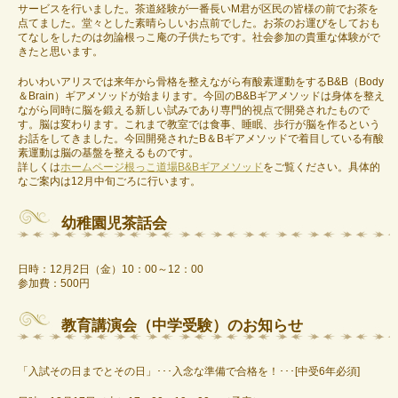
サービスを行いました。茶道経験が一番長いM君が区民の皆様の前でお茶を
点てました。堂々とした素晴らしいお点前でした。お茶のお運びをしておも
てなしをしたのは勿論根っこ庵の子供たちです。社会参加の貴重な体験がで
きたと思います。
わいわいアリスでは来年から骨格を整えながら有酸素運動をするB&B（Body
＆Brain）ギアメソッドが始まります。今回のB&Bギアメソッドは身体を整え
ながら同時に脳を鍛える新しい試みであり専門的視点で開発されたもので
す。脳は変わります。これまで教室では食事、睡眠、歩行が脳を作るという
お話をしてきました。今回開発されたB＆Bギアメソッドで着目している有酸
素運動は脳の基盤を整えるものです。
詳しくは
ホームページ根っこ道場B&Bギアメソッド
をご覧ください。具体的
なご案内は12月中旬ごろに行います。
幼稚園児茶話会
日時：12月2日（金）10：00～12：00
参加費：500円
教育講演会（中学受験）のお知らせ
「入試その日までとその日」･･･入念な準備で合格を！･･･[中受6年必須]